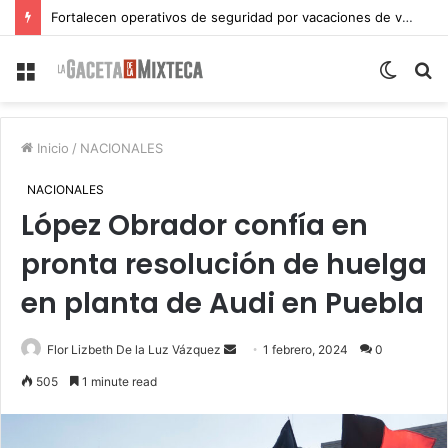
Fortalecen operativos de seguridad por vacaciones de verano en Atlixco
Menu
Switch
S
skin
fo
Inicio
/
NACIONALES
NACIONALES
López Obrador confía en
pronta resolución de huelga
en planta de Audi en Puebla
Send
Flor Lizbeth De la Luz Vázquez
1 febrero, 2024
0
an
505
1 minute read
email