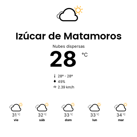
Izúcar de Matamoros
Nubes dispersas
28
℃
28º - 28º
49%
2.39 km/h
31
32
33
33
34
℃
℃
℃
℃
℃
vie
sáb
dom
lun
mar