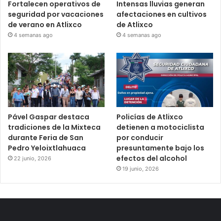
Fortalecen operativos de
Intensas lluvias generan
seguridad por vacaciones
afectaciones en cultivos
de verano en Atlixco
de Atlixco
4 semanas ago
4 semanas ago
Pável Gaspar destaca
Policías de Atlixco
tradiciones de la Mixteca
detienen a motociclista
durante Feria de San
por conducir
Pedro Yeloixtlahuaca
presuntamente bajo los
efectos del alcohol
22 junio, 2026
19 junio, 2026