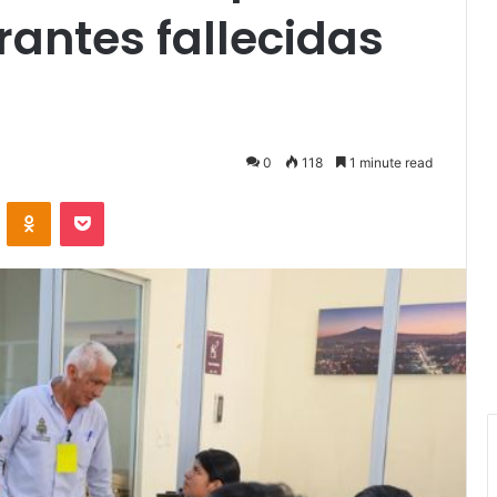
rantes fallecidas
0
118
1 minute read
VKontakte
Odnoklassniki
Pocket