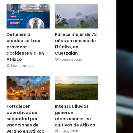
Detienen a
Fallece mujer de 72
conductor tras
años en acceso de
provocar
El Salto, en
accidente vial en
Cuetzalan
Atlixco
4 semanas ago
4 semanas ago
Fortalecen
Intensas lluvias
operativos de
generan
seguridad por
afectaciones en
vacaciones de
cultivos de Atlixco
verano en Atlixco
8 julio, 2026