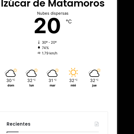
Izúcar de Matamoros
Nubes dispersas
20
℃
30º - 20º
74%
1.79 km/h
30
32
31
32
32
℃
℃
℃
℃
℃
dom
lun
mar
mié
jue
Recientes