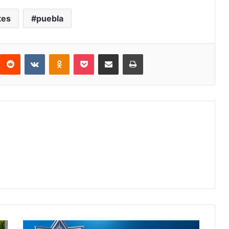
tes
puebla
interest
Reddit
VKontakte
Odnoklassniki
Pocket
Share via Email
Print