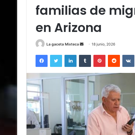
familias de mig
en Arizona
Send
La gaceta Mixteca
18 junio, 2026
an
Facebook
Twitter
LinkedIn
Tumblr
Pinterest
Reddit
email