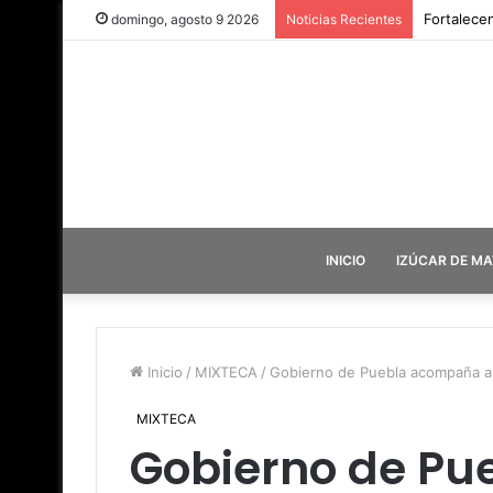
Fortalece
domingo, agosto 9 2026
Noticias Recientes
INICIO
IZÚCAR DE M
Inicio
/
MIXTECA
/
Gobierno de Puebla acompaña a f
MIXTECA
Gobierno de P