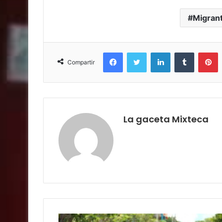
Migran
Facebook
Twitter
LinkedIn
Tumblr
P
Compartir
La gaceta Mixteca