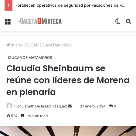
Fortalecen operativos de seguridad por vacaciones de verano en Atlixco
Menu
Switch
S
skin
fo
Inicio
/
IZÚCAR DE MATAMOROS
IZÚCAR DE MATAMOROS
Claudia Sheinbaum se
reúne con líderes de Morena
en plenaria
Send
Flor Lizbeth De la Luz Vázquez
31 enero, 2024
0
an
524
1 minute read
email