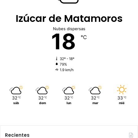
Izúcar de Matamoros
Nubes dispersas
18
℃
32º - 18º
79%
1.9 km/h
32
32
32
32
33
℃
℃
℃
℃
℃
sáb
dom
lun
mar
mié
Recientes