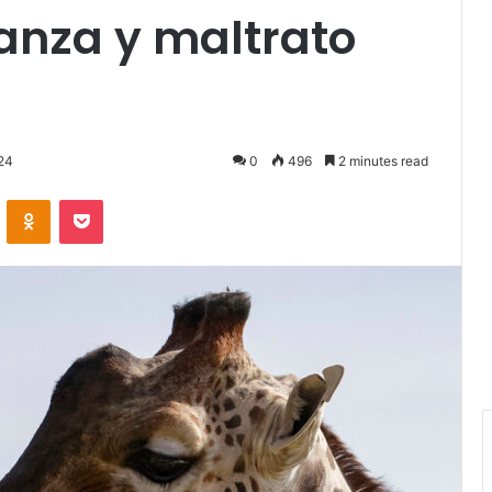
ranza y maltrato
24
0
496
2 minutes read
VKontakte
Odnoklassniki
Pocket