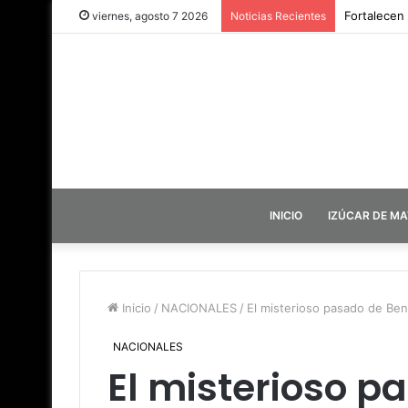
Fortalecen
viernes, agosto 7 2026
Noticias Recientes
INICIO
IZÚCAR DE M
Inicio
/
NACIONALES
/
El misterioso pasado de Beni
NACIONALES
El misterioso p