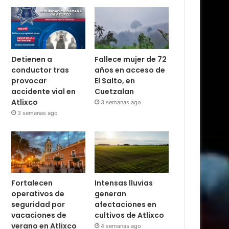
Detienen a
Fallece mujer de 72
conductor tras
años en acceso de
provocar
El Salto, en
accidente vial en
Cuetzalan
Atlixco
3 semanas ago
3 semanas ago
Fortalecen
Intensas lluvias
operativos de
generan
seguridad por
afectaciones en
vacaciones de
cultivos de Atlixco
verano en Atlixco
4 semanas ago