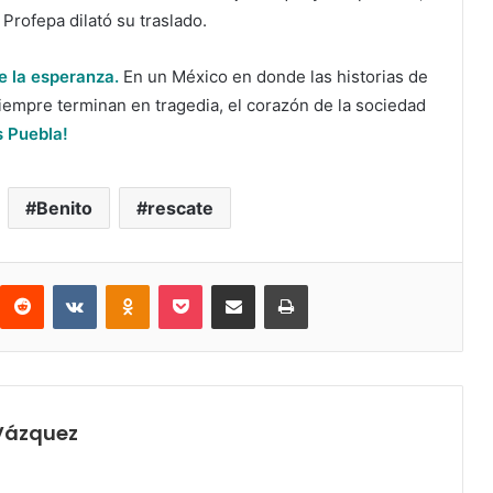
 Profepa dilató su traslado.
de la esperanza.
En un México en donde las historias de
 siempre terminan en tragedia, el corazón de la sociedad
s Puebla!
Benito
rescate
interest
Reddit
VKontakte
Odnoklassniki
Pocket
Share via Email
Print
 Vázquez