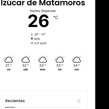
Izúcar de Matamoros
Nubes dispersas
26
℃
31º - 17º
60%
5.17 km/h
31
32
33
33
34
℃
℃
℃
℃
℃
vie
sáb
dom
lun
mar
Recientes