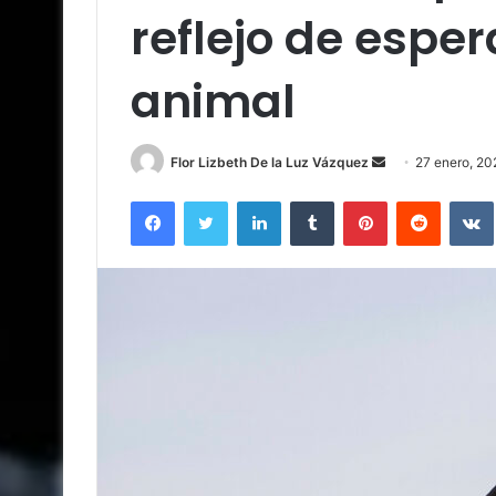
reflejo de espe
animal
Send
Flor Lizbeth De la Luz Vázquez
27 enero, 20
an
Facebook
Twitter
LinkedIn
Tumblr
Pinterest
Reddit
email