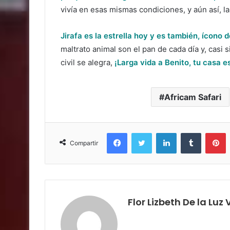
vivía en esas mismas condiciones, y aún así, la
Jirafa es la estrella hoy y es también, ícono 
maltrato animal son el pan de cada día y, casi
civil se alegra,
¡Larga vida a Benito, tu casa e
Africam Safari
Facebook
Twitter
LinkedIn
Tumblr
P
Compartir
Flor Lizbeth De la Luz