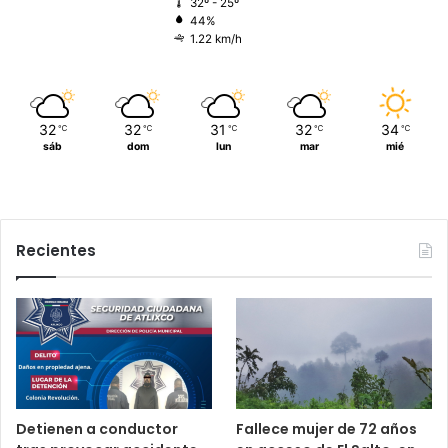
32º - 25º
44%
1.22 km/h
32
32
31
32
34
℃
℃
℃
℃
℃
sáb
dom
lun
mar
mié
Recientes
Detienen a conductor
Fallece mujer de 72 años