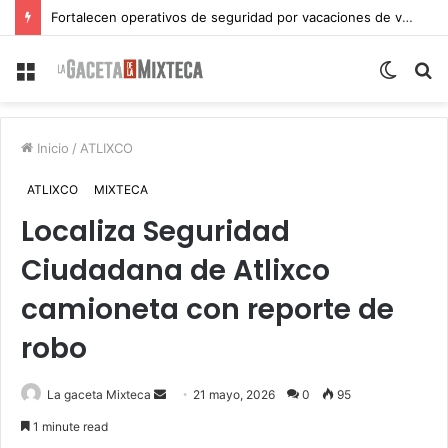
Fortalecen operativos de seguridad por vacaciones de verano en Atlixco
Menu
Switch
S
skin
fo
Inicio
/
ATLIXCO
ATLIXCO
MIXTECA
Localiza Seguridad
Ciudadana de Atlixco
camioneta con reporte de
robo
Send
La gaceta Mixteca
21 mayo, 2026
0
95
an
1 minute read
email