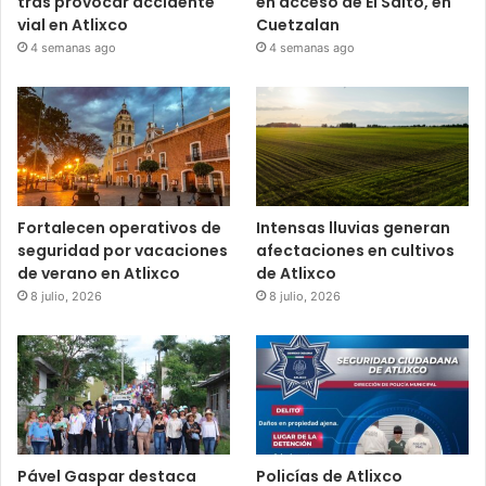
tras provocar accidente
en acceso de El Salto, en
vial en Atlixco
Cuetzalan
4 semanas ago
4 semanas ago
Fortalecen operativos de
Intensas lluvias generan
seguridad por vacaciones
afectaciones en cultivos
de verano en Atlixco
de Atlixco
8 julio, 2026
8 julio, 2026
Pável Gaspar destaca
Policías de Atlixco