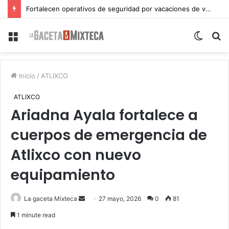
Fortalecen operativos de seguridad por vacaciones de verano en Atlixco
Menu
Switch
S
skin
fo
Inicio
/
ATLIXCO
ATLIXCO
Ariadna Ayala fortalece a
cuerpos de emergencia de
Atlixco con nuevo
equipamiento
Send
La gaceta Mixteca
27 mayo, 2026
0
81
an
1 minute read
email