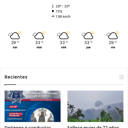
29º - 20º
75%
1.99 km/h
29
33
33
33
29
℃
℃
℃
℃
℃
lun
mar
mié
jue
vie
Recientes
Detienen a conductor
Fallece mujer de 72 años