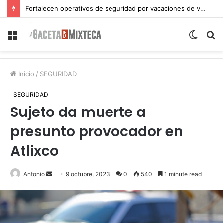
Fortalecen operativos de seguridad por vacaciones de verano en Atlixco
Menu
Switch
S
skin
fo
Inicio
/
SEGURIDAD
SEGURIDAD
Sujeto da muerte a
presunto provocador en
Atlixco
Send
Antonio
9 octubre, 2023
0
540
1 minute read
an
email