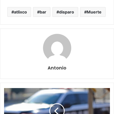
atlixco
bar
disparo
Muerte
Antonio