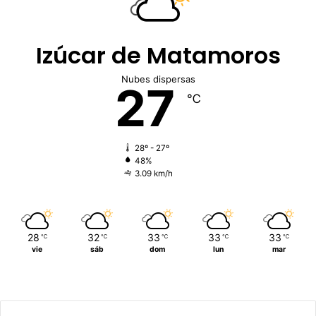
Izúcar de Matamoros
Nubes dispersas
27
℃
28º - 27º
48%
3.09 km/h
28
32
33
33
33
℃
℃
℃
℃
℃
vie
sáb
dom
lun
mar