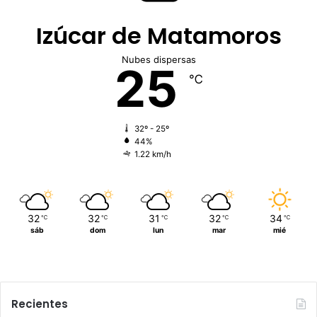
Izúcar de Matamoros
Nubes dispersas
25
℃
32º - 25º
44%
1.22 km/h
32
32
31
32
34
℃
℃
℃
℃
℃
sáb
dom
lun
mar
mié
Recientes