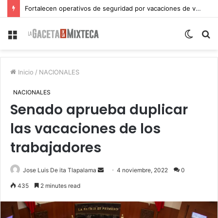
Fortalecen operativos de seguridad por vacaciones de verano en Atlixco
Menu
Switch
S
skin
fo
Inicio
/
NACIONALES
NACIONALES
Senado aprueba duplicar
las vacaciones de los
trabajadores
Send
Jose Luis De ita Tlapalama
4 noviembre, 2022
0
an
435
2 minutes read
email