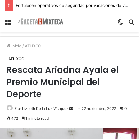
Fortalecen operativos de seguridad por vacaciones de verano en Atlixco
Menu
Switch
S
skin
fo
Inicio
/
ATLIXCO
ATLIXCO
Rescata Ariadna Ayala el
Premio Municipal del
Deporte
Send
Flor Lizbeth De la Luz Vázquez
22 noviembre, 2022
0
an
472
1 minute read
email