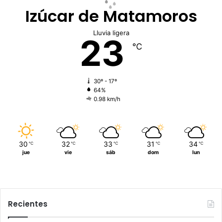
Izúcar de Matamoros
Lluvia ligera
23
℃
30º - 17º
64%
0.98 km/h
30
32
33
31
34
℃
℃
℃
℃
℃
jue
vie
sáb
dom
lun
Recientes