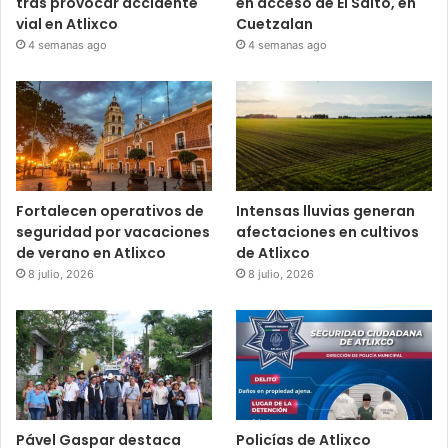
tras provocar accidente
en acceso de El Salto, en
vial en Atlixco
Cuetzalan
4 semanas ago
4 semanas ago
Fortalecen operativos de
Intensas lluvias generan
seguridad por vacaciones
afectaciones en cultivos
de verano en Atlixco
de Atlixco
8 julio, 2026
8 julio, 2026
Pável Gaspar destaca
Policías de Atlixco