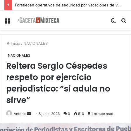
Fortalecen operativos de seguridad por vacaciones de verano en Atlixco
Menu
Switch
S
skin
fo
Inicio
/
NACIONALES
NACIONALES
Reitera Sergio Céspedes
respeto por ejercicio
periodístico: “si adula no
sirve”
Send
Antonio
8 junio, 2023
0
510
1 minute read
an
email