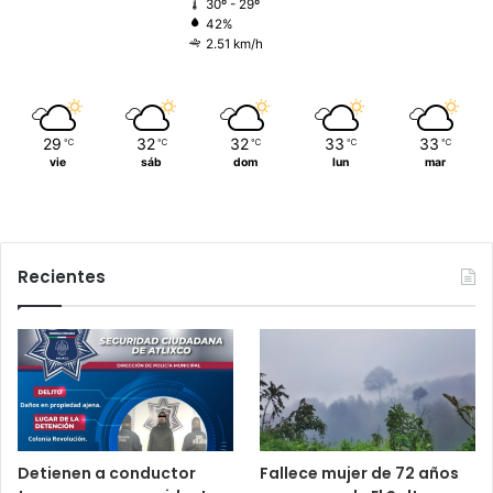
30º - 29º
42%
2.51 km/h
29
32
32
33
33
℃
℃
℃
℃
℃
vie
sáb
dom
lun
mar
Recientes
Detienen a conductor
Fallece mujer de 72 años