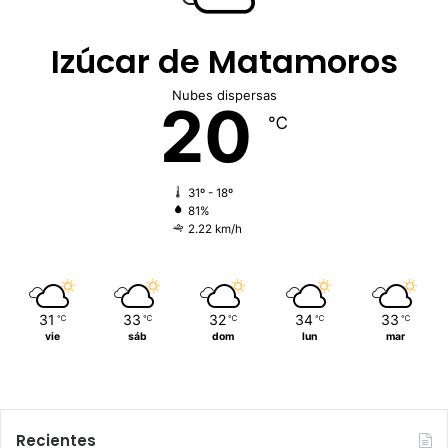
Izúcar de Matamoros
Nubes dispersas
20
℃
31º - 18º
81%
2.22 km/h
31
33
32
34
33
℃
℃
℃
℃
℃
vie
sáb
dom
lun
mar
Recientes