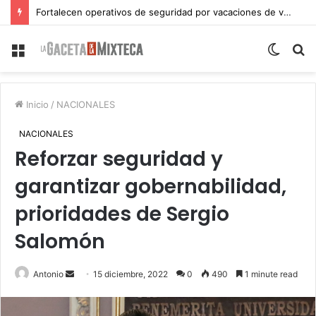
Fortalecen operativos de seguridad por vacaciones de verano en Atlixco
Menu
Switch
S
skin
fo
Inicio
/
NACIONALES
NACIONALES
Reforzar seguridad y
garantizar gobernabilidad,
prioridades de Sergio
Salomón
Send
Antonio
15 diciembre, 2022
0
490
1 minute read
an
email