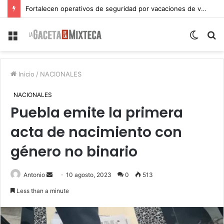
Fortalecen operativos de seguridad por vacaciones de verano en Atlixco
Menu
Switch
S
skin
fo
Inicio
/
NACIONALES
NACIONALES
Puebla emite la primera
acta de nacimiento con
género no binario
Send
Antonio
10 agosto, 2023
0
513
an
Less than a minute
email