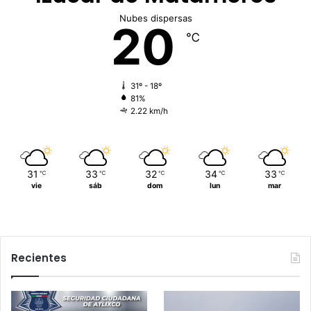
Nubes dispersas
20
℃
31º - 18º
81%
2.22 km/h
31
33
32
34
33
℃
℃
℃
℃
℃
vie
sáb
dom
lun
mar
Recientes