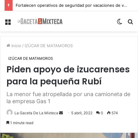
Fortalecen operativos de seguridad por vacaciones de verano en Atlixco
Menu
Switch
S
skin
fo
Inicio
/
IZÚCAR DE MATAMOROS
IZÚCAR DE MATAMOROS
Piden apoyo de izucarenses
para la pequeña Rubí
La menor fue atropellada por una camioneta de
la empresa Gas 1
Send
La Gaceta De La Mixteca
5 abril, 2022
0
574
an
1 minute read
email