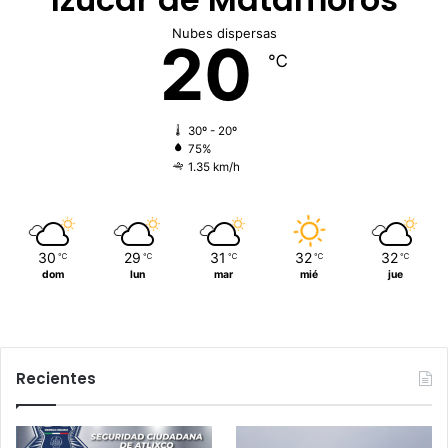
Nubes dispersas
20
℃
30º - 20º
75%
1.35 km/h
30
29
31
32
32
℃
℃
℃
℃
℃
dom
lun
mar
mié
jue
Recientes