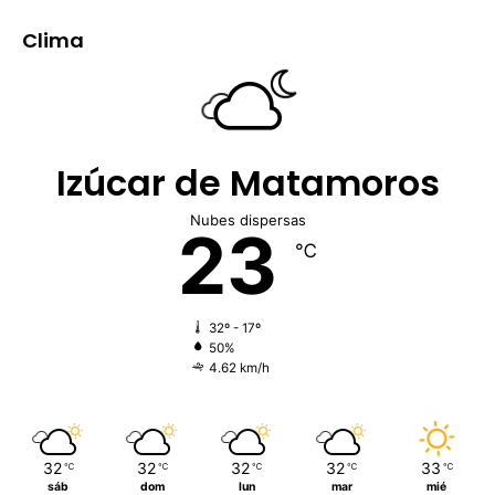
Clima
Izúcar de Matamoros
Nubes dispersas
23
℃
32º - 17º
50%
4.62 km/h
32
32
32
32
33
℃
℃
℃
℃
℃
sáb
dom
lun
mar
mié