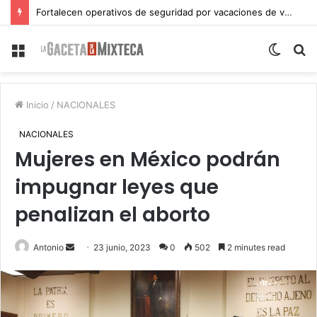
Fortalecen operativos de seguridad por vacaciones de verano en Atlixco
Menu
Switch
S
skin
fo
Inicio
/
NACIONALES
NACIONALES
Mujeres en México podrán
impugnar leyes que
penalizan el aborto
Send
Antonio
23 junio, 2023
0
502
2 minutes read
an
email