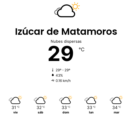
Izúcar de Matamoros
Nubes dispersas
29
℃
29º - 29º
43%
0.16 km/h
31
32
33
33
34
℃
℃
℃
℃
℃
vie
sáb
dom
lun
mar