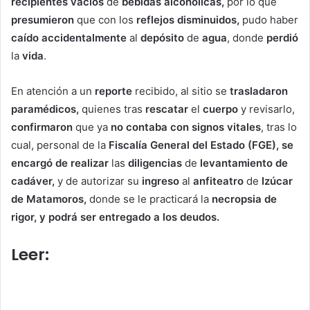
recipientes vacíos
de
bebidas alcohólicas,
por lo que
presumieron
que con los
reflejos disminuidos,
pudo haber
caído accidentalmente
al
depósito
de
agua
, donde
perdió
la
vida
.
En atención a un
reporte
recibido, al sitio se
trasladaron
paramédicos,
quienes tras
rescatar
el
cuerpo
y revisarlo,
confirmaron
que ya
no contaba con signos vitales
, tras lo
cual, personal de la
Fiscalía General del Estado (FGE), se
encargó de realizar
las
diligencias
de
levantamiento de
cadáver,
y de autorizar su
ingreso
al
anfiteatro
de
Izúcar
de Matamoros,
donde se le practicará la
necropsia de
rigor, y podrá ser entregado a los deudos.
Leer:
De infarto, muere
sexagenaria en estacionamiento
de Farmacias Guadalajara