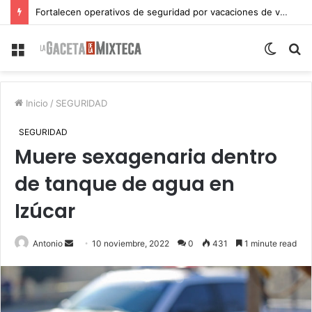
Fortalecen operativos de seguridad por vacaciones de verano en Atlixco
Menu
Switch
S
skin
fo
Inicio
/
SEGURIDAD
SEGURIDAD
Muere sexagenaria dentro
de tanque de agua en
Izúcar
Send
Antonio
10 noviembre, 2022
0
431
1 minute read
an
email