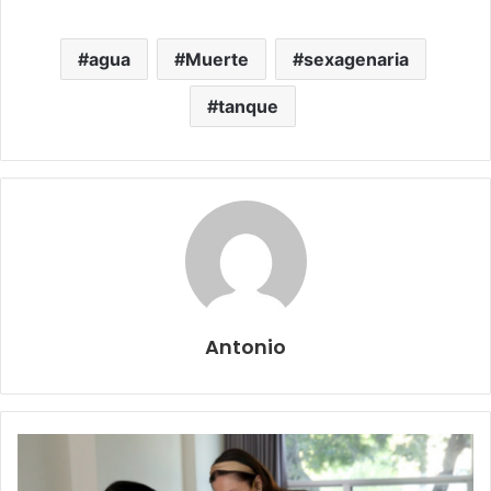
agua
Muerte
sexagenaria
tanque
Antonio