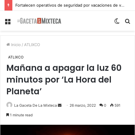
Fortalecen operativos de seguridad por vacaciones de verano en Atlixco
Menu
Switch
S
skin
fo
Inicio
/
ATLIXCO
ATLIXCO
Mañana a apagar la luz 60
minutos por ‘La Hora del
Planeta’
Send
La Gaceta De La Mixteca
26 marzo, 2022
0
591
an
1 minute read
email