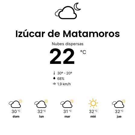
Izúcar de Matamoros
Nubes dispersas
22
℃
30º - 20º
68%
1.9 km/h
30
32
31
32
32
℃
℃
℃
℃
℃
dom
lun
mar
mié
jue