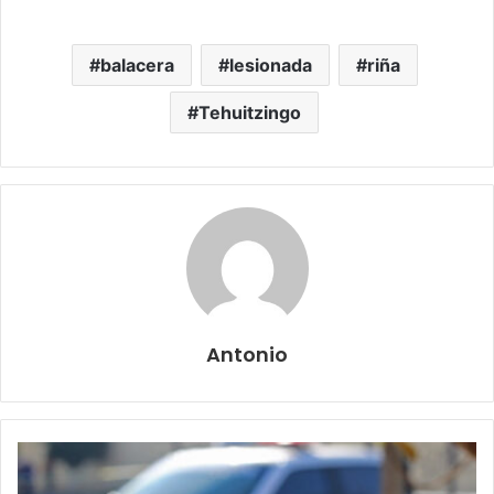
balacera
lesionada
riña
Tehuitzingo
Antonio