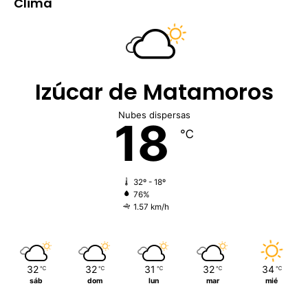
Clima
Izúcar de Matamoros
Nubes dispersas
18
℃
32º - 18º
76%
1.57 km/h
32
32
31
32
34
℃
℃
℃
℃
℃
sáb
dom
lun
mar
mié