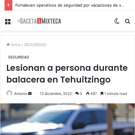
Fortalecen operativos de seguridad por vacaciones de verano en Atlixco
Menu
Switch
S
skin
fo
Inicio
/
SEGURIDAD
SEGURIDAD
Lesionan a persona durante
balacera en Tehuitzingo
Send
Antonio
12 diciembre, 2022
0
487
1 minute read
an
email