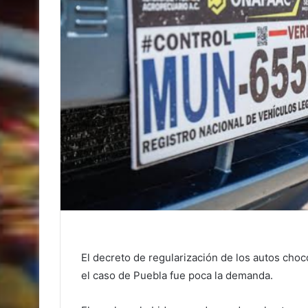
El decreto de regularización de los autos choc
el caso de Puebla fue poca la demanda.