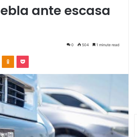
uebla ante escasa
0
504
1 minute read
VKontakte
Odnoklassniki
Pocket