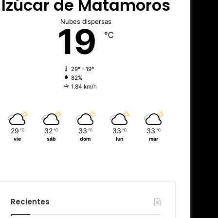
Izúcar de Matamoros
Nubes dispersas
19
℃
29º - 19º
82%
1.84 km/h
29
32
33
33
33
℃
℃
℃
℃
℃
vie
sáb
dom
lun
mar
Recientes