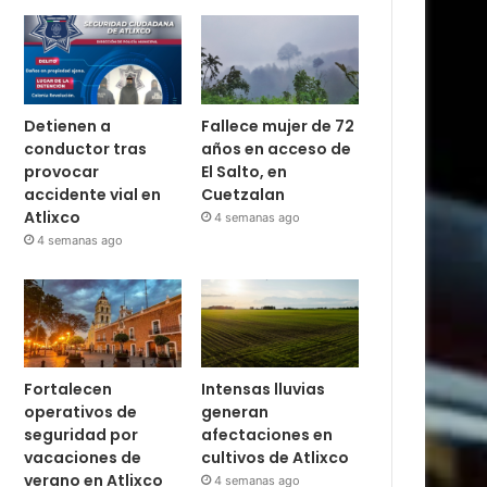
Detienen a
Fallece mujer de 72
conductor tras
años en acceso de
provocar
El Salto, en
accidente vial en
Cuetzalan
Atlixco
4 semanas ago
4 semanas ago
Fortalecen
Intensas lluvias
operativos de
generan
seguridad por
afectaciones en
vacaciones de
cultivos de Atlixco
verano en Atlixco
4 semanas ago