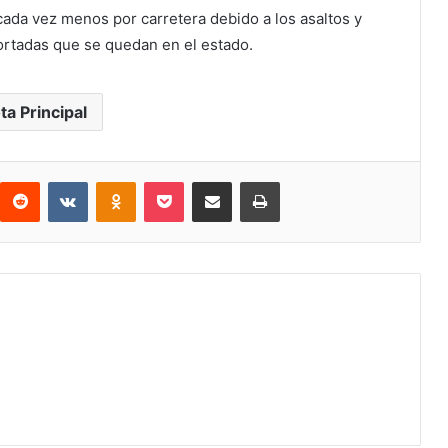
ada vez menos por carretera debido a los asaltos y
ortadas que se quedan en el estado.
ta Principal
interest
Reddit
VKontakte
Odnoklassniki
Pocket
Share via Email
Print