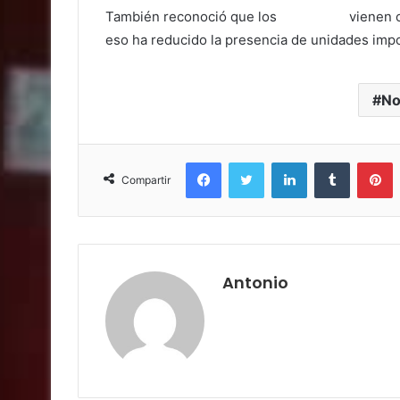
También reconoció que los
migrantes
vienen c
eso ha reducido la presencia de unidades imp
No
Facebook
Twitter
LinkedIn
Tumblr
P
Compartir
Antonio