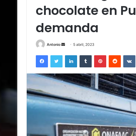
chocolate en P
demanda
Send
Antonio
5 abril, 2023
an
Facebook
Twitter
LinkedIn
Tumblr
Pinterest
Reddit
email