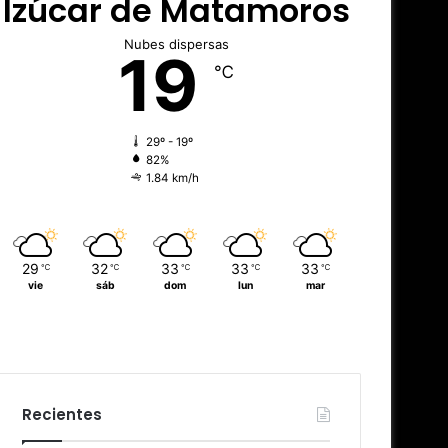
Izúcar de Matamoros
Nubes dispersas
19
℃
29º - 19º
82%
1.84 km/h
29
32
33
33
33
℃
℃
℃
℃
℃
vie
sáb
dom
lun
mar
Recientes