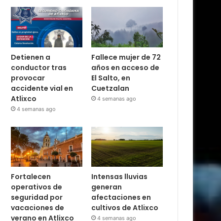
Detienen a
Fallece mujer de 72
conductor tras
años en acceso de
provocar
El Salto, en
accidente vial en
Cuetzalan
Atlixco
4 semanas ago
4 semanas ago
Fortalecen
Intensas lluvias
operativos de
generan
seguridad por
afectaciones en
vacaciones de
cultivos de Atlixco
verano en Atlixco
4 semanas ago