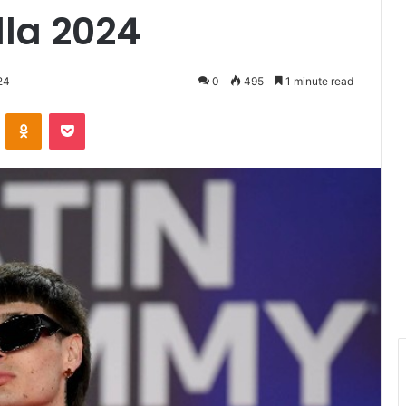
lla 2024
24
0
495
1 minute read
VKontakte
Odnoklassniki
Pocket