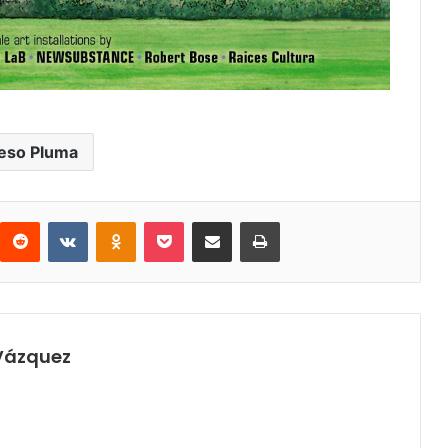
eso Pluma
interest
Reddit
VKontakte
Odnoklassniki
Pocket
Share via Email
Print
 Vázquez