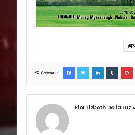
P
Facebook
Twitter
LinkedIn
Tumblr
P
Compartir
Flor Lizbeth De la Luz