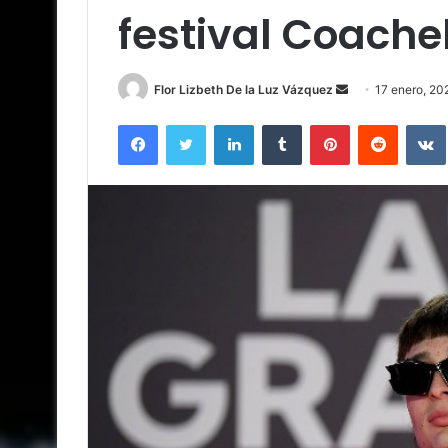
festival Coache
Send
Flor Lizbeth De la Luz Vázquez
17 enero, 20
an
Facebook
Twitter
LinkedIn
Tumblr
Pinterest
Reddit
email