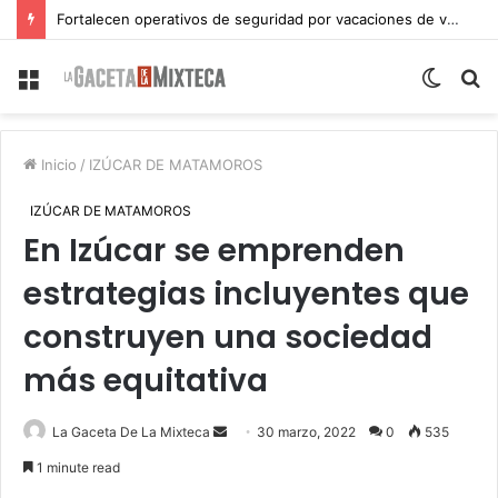
Fortalecen operativos de seguridad por vacaciones de verano en Atlixco
Menu
Switch
S
skin
fo
Inicio
/
IZÚCAR DE MATAMOROS
IZÚCAR DE MATAMOROS
En Izúcar se emprenden
estrategias incluyentes que
construyen una sociedad
más equitativa
Send
La Gaceta De La Mixteca
30 marzo, 2022
0
535
an
1 minute read
email