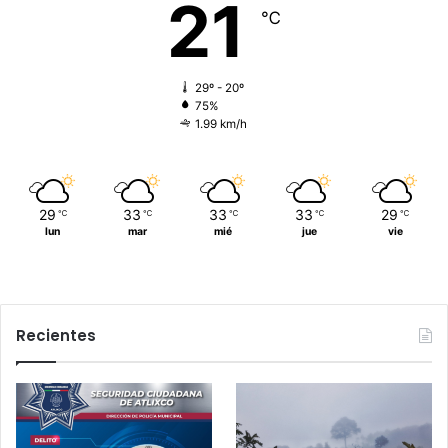
21
℃
29º - 20º
75%
1.99 km/h
29
33
33
33
29
℃
℃
℃
℃
℃
lun
mar
mié
jue
vie
Recientes