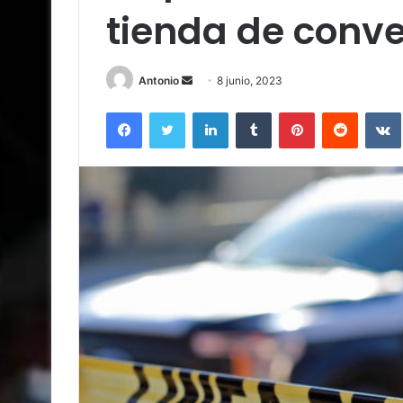
tienda de conve
Send
Antonio
8 junio, 2023
an
Facebook
Twitter
LinkedIn
Tumblr
Pinterest
Reddit
email