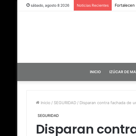
Fortalecen
sábado, agosto 8 2026
Noticias Recientes
INICIO
IZÚCAR DE M
Inicio
/
SEGURIDAD
/
Disparan contra fachada de u
SEGURIDAD
Disparan contr