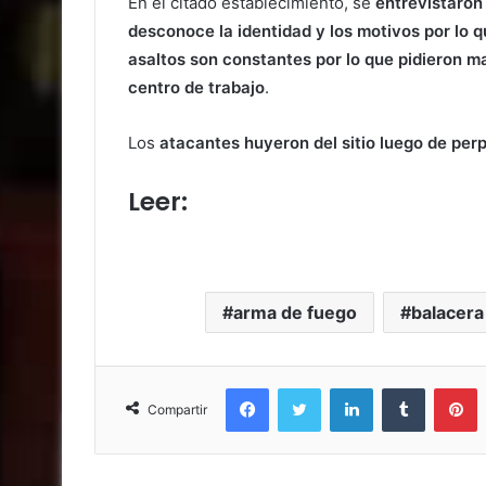
En el citado establecimiento, se
entrevistaron 
desconoce la identidad y los motivos por lo qu
asaltos son constantes por lo que pidieron ma
centro de trabajo
.
Los
atacantes huyeron del sitio luego de per
Leer:
Asaltan hombres disfr
Santa María Zacatepec
arma de fuego
balacera
Facebook
Twitter
LinkedIn
Tumblr
P
Compartir