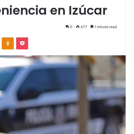
niencia en Izúcar
0
477
1 minute read
VKontakte
Odnoklassniki
Pocket