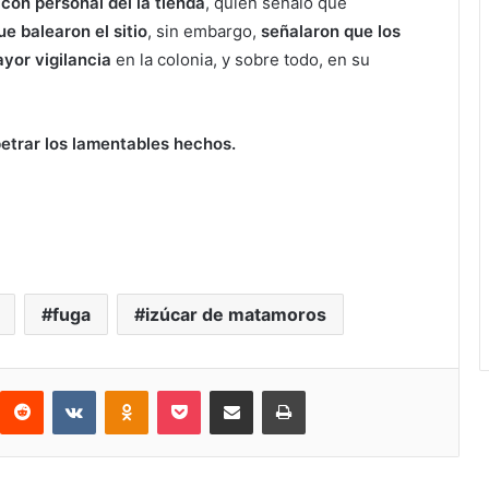
con personal del la tienda
, quien señaló que
e balearon el sitio
, sin embargo,
señalaron que los
yor vigilancia
en la colonia, y sobre todo, en su
petrar los lamentables hechos.
azados de huehues, Oxxo en
fuga
izúcar de matamoros
interest
Reddit
VKontakte
Odnoklassniki
Pocket
Share via Email
Print