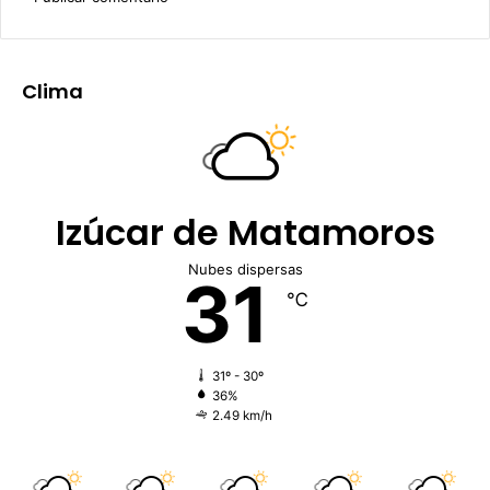
Clima
Izúcar de Matamoros
Nubes dispersas
31
℃
31º - 30º
36%
2.49 km/h