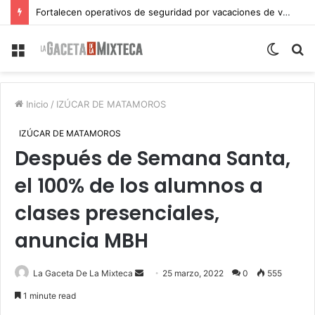
Fortalecen operativos de seguridad por vacaciones de verano en Atlixco
Menu
Switch
S
skin
fo
Inicio
/
IZÚCAR DE MATAMOROS
IZÚCAR DE MATAMOROS
Después de Semana Santa,
el 100% de los alumnos a
clases presenciales,
anuncia MBH
Send
La Gaceta De La Mixteca
25 marzo, 2022
0
555
an
1 minute read
email