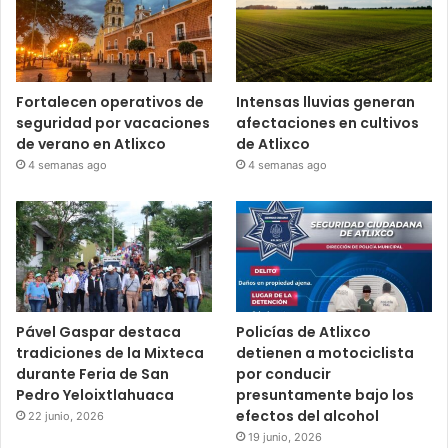
Fortalecen operativos de
Intensas lluvias generan
seguridad por vacaciones
afectaciones en cultivos
de verano en Atlixco
de Atlixco
4 semanas ago
4 semanas ago
Pável Gaspar destaca
Policías de Atlixco
tradiciones de la Mixteca
detienen a motociclista
durante Feria de San
por conducir
Pedro Yeloixtlahuaca
presuntamente bajo los
efectos del alcohol
22 junio, 2026
19 junio, 2026