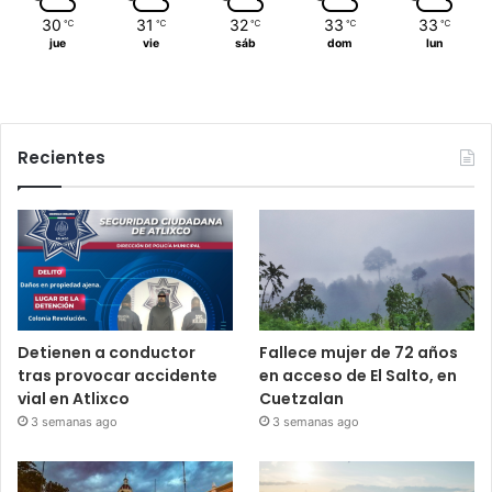
30
31
32
33
33
℃
℃
℃
℃
℃
jue
vie
sáb
dom
lun
Recientes
Detienen a conductor
Fallece mujer de 72 años
tras provocar accidente
en acceso de El Salto, en
vial en Atlixco
Cuetzalan
3 semanas ago
3 semanas ago