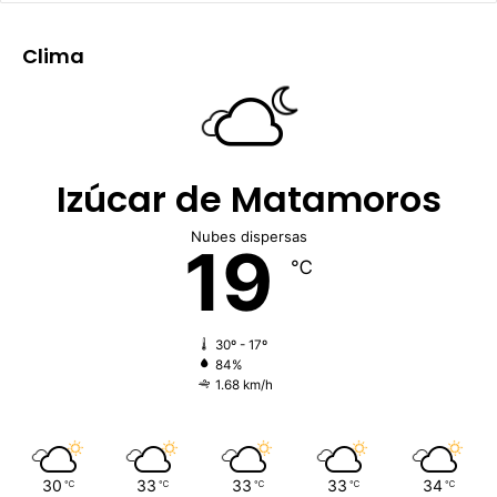
Clima
Izúcar de Matamoros
Nubes dispersas
19
℃
30º - 17º
84%
1.68 km/h
30
33
33
33
34
℃
℃
℃
℃
℃