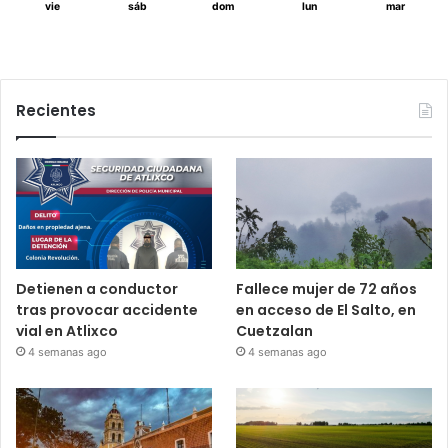
vie
sáb
dom
lun
mar
Recientes
Detienen a conductor
Fallece mujer de 72 años
tras provocar accidente
en acceso de El Salto, en
vial en Atlixco
Cuetzalan
4 semanas ago
4 semanas ago