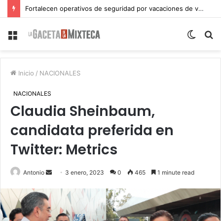
Fortalecen operativos de seguridad por vacaciones de verano en Atlixco
Menu
Switch
S
skin
fo
Inicio
/
NACIONALES
NACIONALES
Claudia Sheinbaum,
candidata preferida en
Twitter: Metrics
Send
Antonio
3 enero, 2023
0
465
1 minute read
an
email