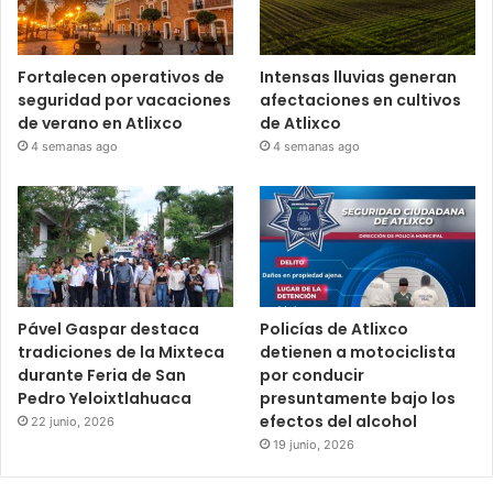
Fortalecen operativos de
Intensas lluvias generan
seguridad por vacaciones
afectaciones en cultivos
de verano en Atlixco
de Atlixco
4 semanas ago
4 semanas ago
Pável Gaspar destaca
Policías de Atlixco
tradiciones de la Mixteca
detienen a motociclista
durante Feria de San
por conducir
Pedro Yeloixtlahuaca
presuntamente bajo los
efectos del alcohol
22 junio, 2026
19 junio, 2026