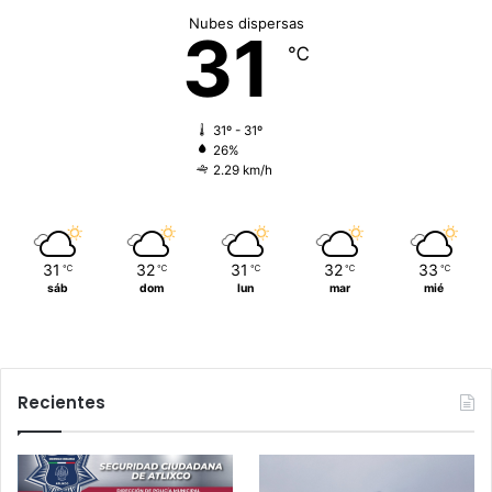
Nubes dispersas
31
℃
31º - 31º
26%
2.29 km/h
31
32
31
32
33
℃
℃
℃
℃
℃
sáb
dom
lun
mar
mié
Recientes