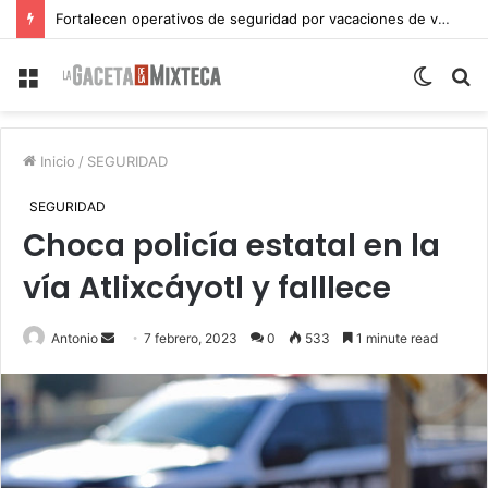
Fortalecen operativos de seguridad por vacaciones de verano en Atlixco
Menu
Switch
S
skin
fo
Inicio
/
SEGURIDAD
SEGURIDAD
Choca policía estatal en la
vía Atlixcáyotl y falllece
Send
Antonio
7 febrero, 2023
0
533
1 minute read
an
email