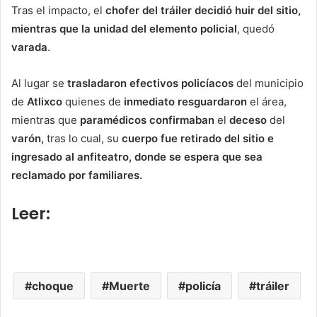
Tras el impacto, el
chofer del tráiler decidió huir del sitio,
mientras que la unidad del elemento policial
, quedó
varada
.
Al lugar se
trasladaron efectivos policíacos
del municipio
de
Atlixco
quienes de
inmediato resguardaron
el área,
mientras que
paramédicos confirmaban
el
deceso
del
varón,
tras lo cual, su
cuerpo fue retirado del sitio e
ingresado al anfiteatro, donde se espera que sea
reclamado por familiares.
Leer:
Hombre muere atropellado
sobre la Vía Atlixcayotl
choque
Muerte
policía
tráiler