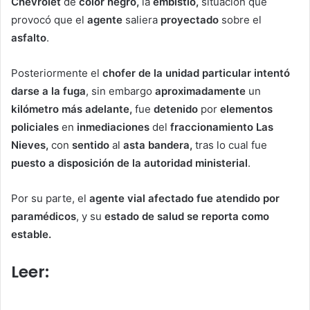
Chevrolet
de
color negro,
la
embistió,
situación que
provocó que el
agente
saliera
proyectado
sobre el
asfalto
.
Posteriormente el
chofer de la unidad particular intentó
darse a la fuga
, sin embargo
aproximadamente
un
kilómetro más adelante,
fue
detenido
por
elementos
policiales
en
inmediaciones
del
fraccionamiento Las
Nieves,
con
sentido
al
asta bandera,
tras lo cual fue
puesto a disposición de la autoridad ministerial
.
Por su parte, el
agente vial afectado fue atendido por
paramédicos
, y su
estado de salud se reporta como
estable.
Leer:
Choque en Atlixco deja a
motociclista en grave estado de