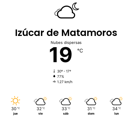
Izúcar de Matamoros
Nubes dispersas
19
℃
30º - 17º
77%
1.27 km/h
30
32
33
31
34
℃
℃
℃
℃
℃
jue
vie
sáb
dom
lun