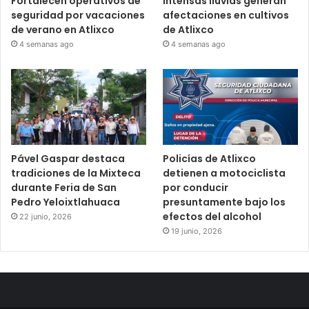
Fortalecen operativos de
Intensas lluvias generan
seguridad por vacaciones
afectaciones en cultivos
de verano en Atlixco
de Atlixco
4 semanas ago
4 semanas ago
Pável Gaspar destaca
Policías de Atlixco
tradiciones de la Mixteca
detienen a motociclista
durante Feria de San
por conducir
Pedro Yeloixtlahuaca
presuntamente bajo los
efectos del alcohol
22 junio, 2026
19 junio, 2026