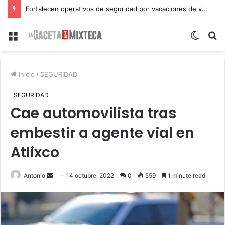
Fortalecen operativos de seguridad por vacaciones de verano en Atlixco
Menu
Switch
S
skin
fo
Inicio
/
SEGURIDAD
SEGURIDAD
Cae automovilista tras
embestir a agente vial en
Atlixco
Send
Antonio
14 octubre, 2022
0
559
1 minute read
an
email