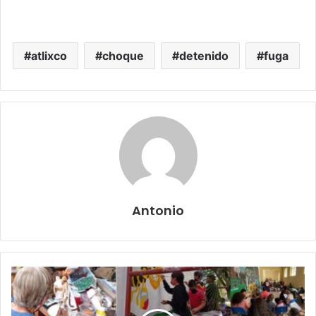
salud
atlixco
choque
detenido
fuga
Antonio