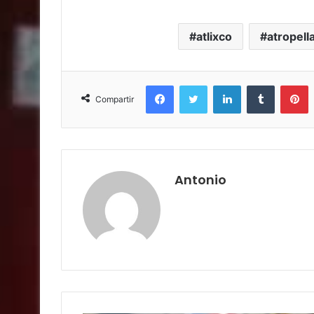
atlixco
atropell
Facebook
Twitter
LinkedIn
Tumblr
P
Compartir
Antonio