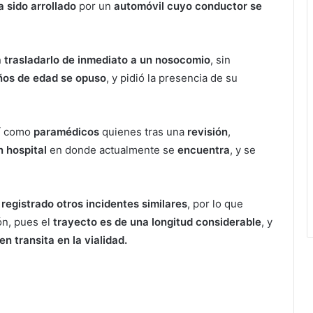
 sido arrollado
por un
automóvil cuyo conductor se
 trasladarlo de inmediato a un nosocomio
, sin
os de edad se opuso
, y pidió la presencia de su
sí como
paramédicos
quienes tras una
revisión
,
n hospital
en donde actualmente se
encuentra
, y se
n
registrado otros incidentes similares
, por lo que
ón, pues el
trayecto es de una longitud considerable
, y
n transita en la vialidad.
icida en CDMX y lo detienen en