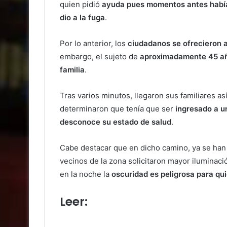
quien pidió
ayuda pues momentos antes había
dio a la fuga
.
Por lo anterior, los
ciudadanos se ofrecieron a
embargo, el sujeto de
aproximadamente 45 añ
familia
.
Tras varios minutos, llegaron sus familiares a
determinaron que tenía que ser
ingresado a u
desconoce su estado de salud
.
Cabe destacar que en dicho camino, ya se ha
vecinos de la zona solicitaron mayor iluminaci
en la noche la
oscuridad es peligrosa para quie
Leer:
Buscan a presunto hom
Atlixco