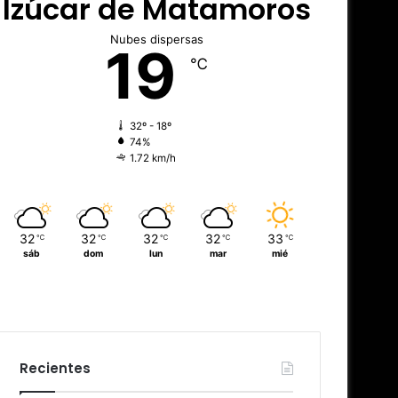
Izúcar de Matamoros
Nubes dispersas
19
℃
32º - 18º
74%
1.72 km/h
32
32
32
32
33
℃
℃
℃
℃
℃
sáb
dom
lun
mar
mié
Recientes