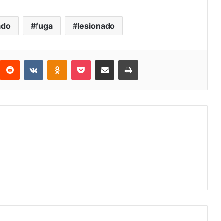
ado
fuga
lesionado
interest
Reddit
VKontakte
Odnoklassniki
Pocket
Share via Email
Print