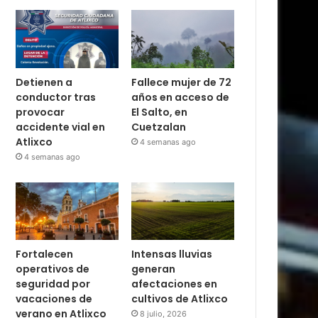
Detienen a
Fallece mujer de 72
conductor tras
años en acceso de
provocar
El Salto, en
accidente vial en
Cuetzalan
Atlixco
4 semanas ago
4 semanas ago
Fortalecen
Intensas lluvias
operativos de
generan
seguridad por
afectaciones en
vacaciones de
cultivos de Atlixco
verano en Atlixco
8 julio, 2026