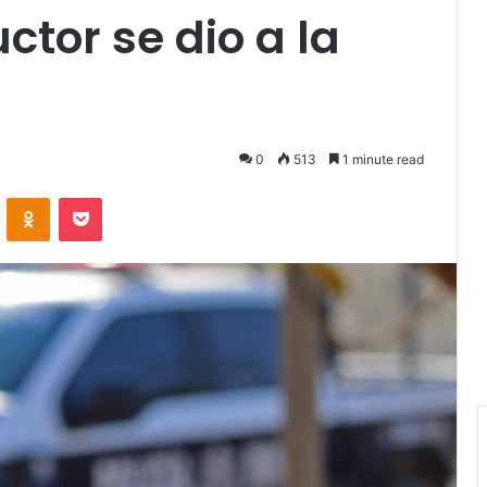
uctor se dio a la
0
513
1 minute read
VKontakte
Odnoklassniki
Pocket