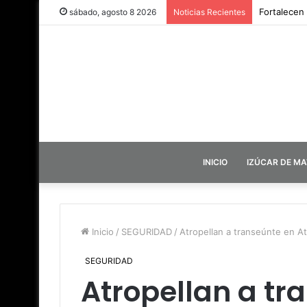
Fortalecen
sábado, agosto 8 2026
Noticias Recientes
INICIO
IZÚCAR DE M
Inicio
/
SEGURIDAD
/
Atropellan a transeúnte en Atl
SEGURIDAD
Atropellan a tr