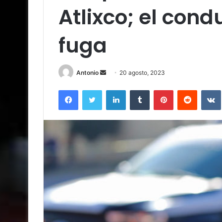
Atlixco; el cond
fuga
Send
Antonio
20 agosto, 2023
an
Facebook
Twitter
LinkedIn
Tumblr
Pinterest
Reddit
email