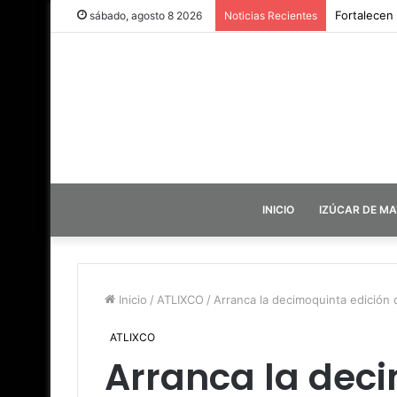
Fortalecen
sábado, agosto 8 2026
Noticias Recientes
INICIO
IZÚCAR DE M
Inicio
/
ATLIXCO
/
Arranca la decimoquinta edición d
ATLIXCO
Arranca la dec