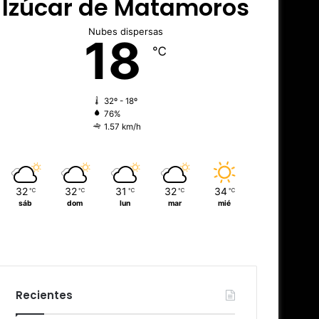
Izúcar de Matamoros
Nubes dispersas
18
℃
32º - 18º
76%
1.57 km/h
32
32
31
32
34
℃
℃
℃
℃
℃
sáb
dom
lun
mar
mié
Recientes