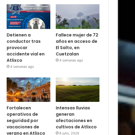
Detienen a
Fallece mujer de 72
conductor tras
años en acceso de
provocar
El Salto, en
accidente vial en
Cuetzalan
Atlixco
4 semanas ago
4 semanas ago
Fortalecen
Intensas lluvias
operativos de
generan
seguridad por
afectaciones en
vacaciones de
cultivos de Atlixco
verano en Atlixco
8 julio, 2026