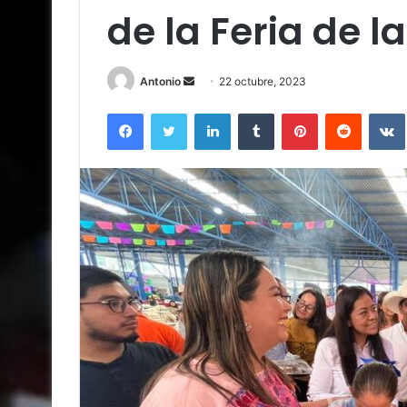
de la Feria de l
Send
Antonio
22 octubre, 2023
an
Facebook
Twitter
LinkedIn
Tumblr
Pinterest
Reddit
email