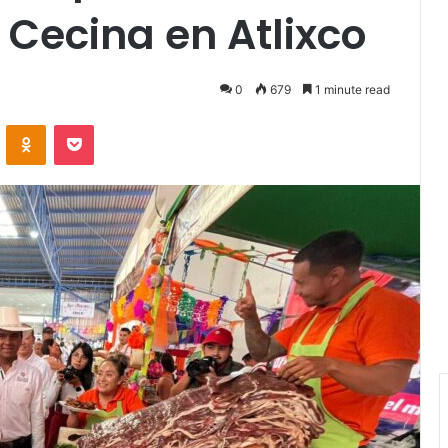
a Cecina en Atlixco
0
679
1 minute read
VKontakte
Odnoklassniki
Pocket