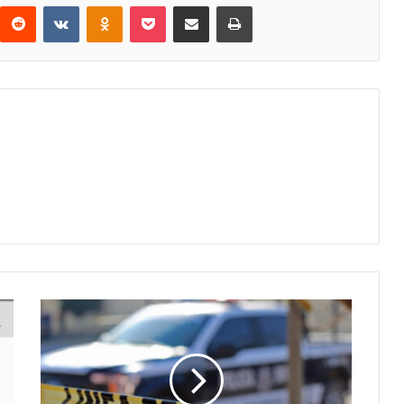
interest
Reddit
VKontakte
Odnoklassniki
Pocket
Share via Email
Print