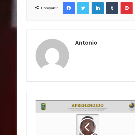
Facebook
Twitter
LinkedIn
Tumblr
P
Compartir
Antonio