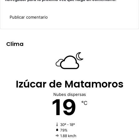
Clima
Izúcar de Matamoros
Nubes dispersas
19
℃
30º - 18º
79%
1.88 km/h