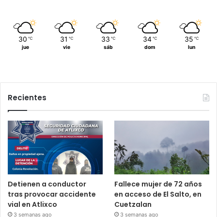
30
31
33
34
35
℃
℃
℃
℃
℃
jue
vie
sáb
dom
lun
Recientes
Detienen a conductor
Fallece mujer de 72 años
tras provocar accidente
en acceso de El Salto, en
vial en Atlixco
Cuetzalan
3 semanas ago
3 semanas ago