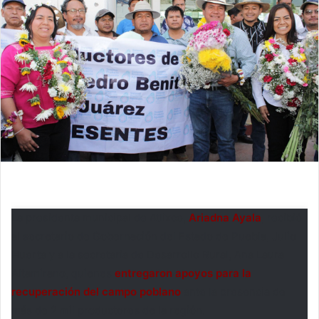
La presidenta municipal de Atlixco,
Ariadna Ayala
, recibió
al secretario de Gobernación del Estado de Puebla, Julio
Huerta y a la secretaria de Desarrollo Rural, Ana Laura
Altamirano, quienes
entregaron apoyos para la
recuperación del campo poblano
ante la presencia de
más de 2 mil productores de la región.