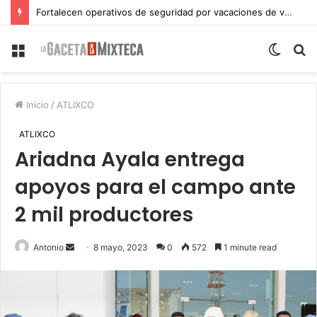
Fortalecen operativos de seguridad por vacaciones de verano en Atlixco
Menu
Switch
S
skin
fo
Inicio
/
ATLIXCO
ATLIXCO
Ariadna Ayala entrega
apoyos para el campo ante
2 mil productores
Send
Antonio
8 mayo, 2023
0
572
1 minute read
an
email