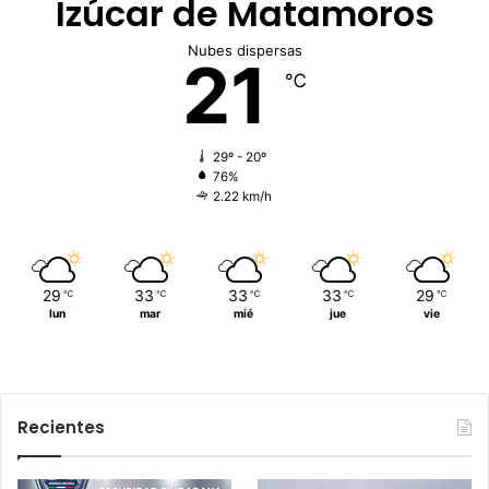
Izúcar de Matamoros
Nubes dispersas
21
℃
29º - 20º
76%
2.22 km/h
29
33
33
33
29
℃
℃
℃
℃
℃
lun
mar
mié
jue
vie
Recientes