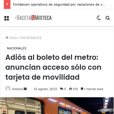
Fortalecen operativos de seguridad por vacaciones de verano en Atlixco
Menu
Switch
S
skin
fo
Inicio
/
NACIONALES
NACIONALES
Adiós al boleto del metro:
anuncian acceso sólo con
tarjeta de movilidad
Send
Antonio
23 agosto, 2023
0
516
1 minute read
an
email