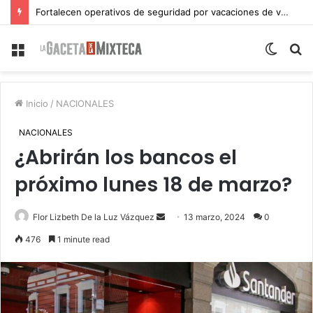
Fortalecen operativos de seguridad por vacaciones de verano en Atlixco
Menu
Switch
S
skin
fo
Inicio
/
NACIONALES
NACIONALES
¿Abrirán los bancos el
próximo lunes 18 de marzo?
Send
Flor Lizbeth De la Luz Vázquez
13 marzo, 2024
0
an
476
1 minute read
email