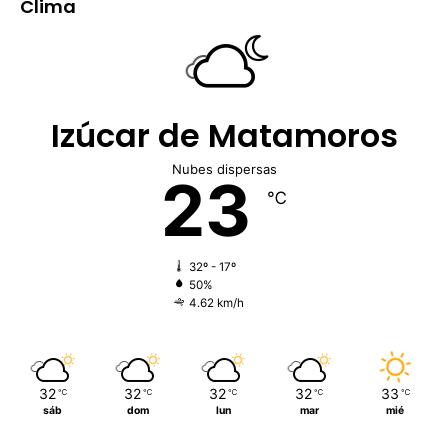
Clima
Izúcar de Matamoros
Nubes dispersas
23
℃
32º - 17º
50%
4.62 km/h
32
32
32
32
33
℃
℃
℃
℃
℃
sáb
dom
lun
mar
mié