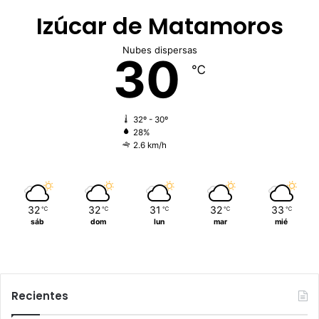
Izúcar de Matamoros
Nubes dispersas
30
℃
32º - 30º
28%
2.6 km/h
32
32
31
32
33
℃
℃
℃
℃
℃
sáb
dom
lun
mar
mié
Recientes