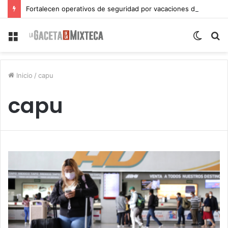
Fortalecen operativos de seguridad por vacaciones de verano en Atlixco
Menu
Switch
S
skin
fo
Inicio
/
capu
capu