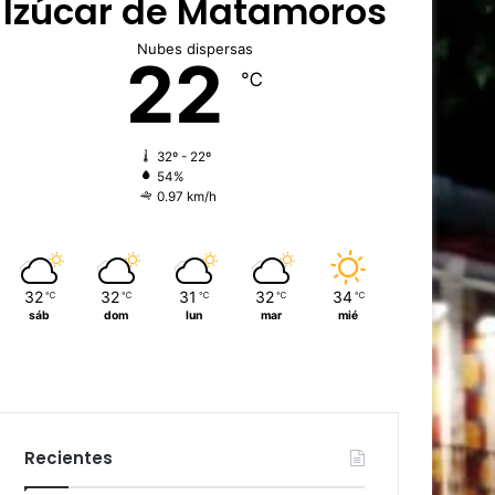
Izúcar de Matamoros
Nubes dispersas
22
℃
32º - 22º
54%
0.97 km/h
32
32
31
32
34
℃
℃
℃
℃
℃
sáb
dom
lun
mar
mié
Recientes