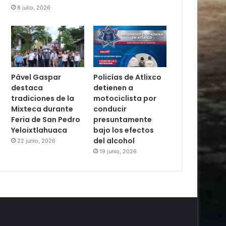
8 julio, 2026
Pável Gaspar
Policías de Atlixco
destaca
detienen a
tradiciones de la
motociclista por
Mixteca durante
conducir
Feria de San Pedro
presuntamente
Yeloixtlahuaca
bajo los efectos
del alcohol
22 junio, 2026
19 junio, 2026