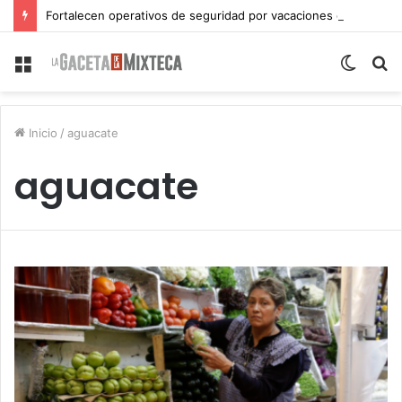
Fortalecen operativos de seguridad por vacaciones de verano en Atlixco
Menu
Switch
S
skin
fo
Inicio
/
aguacate
aguacate