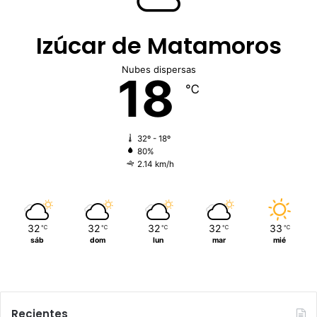
Izúcar de Matamoros
Nubes dispersas
18
℃
32º - 18º
80%
2.14 km/h
32
32
32
32
33
℃
℃
℃
℃
℃
sáb
dom
lun
mar
mié
Recientes