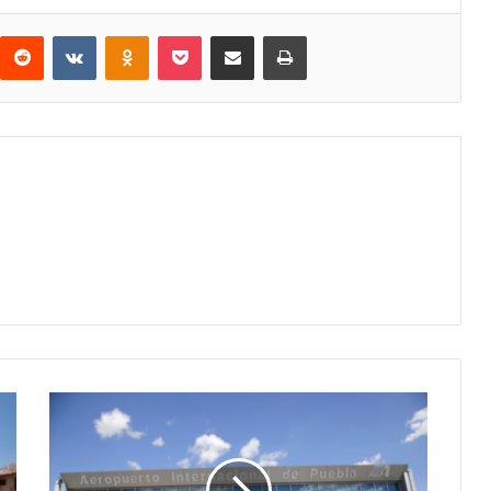
interest
Reddit
VKontakte
Odnoklassniki
Pocket
Share via Email
Print