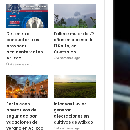
Detienen a
Fallece mujer de 72
conductor tras
años en acceso de
provocar
El Salto, en
accidente vial en
Cuetzalan
Atlixco
4 semanas ago
4 semanas ago
Fortalecen
Intensas lluvias
operativos de
generan
seguridad por
afectaciones en
vacaciones de
cultivos de Atlixco
verano en Atlixco
4 semanas ago