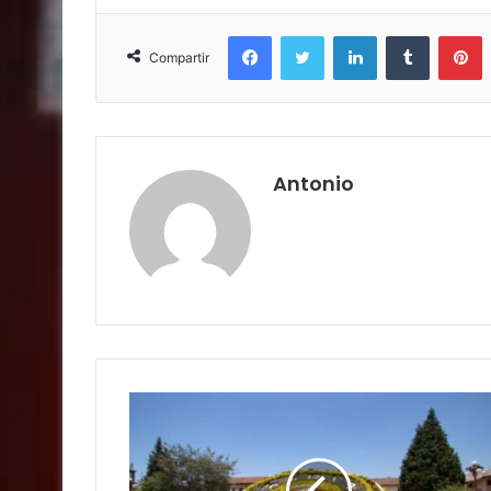
Facebook
Twitter
LinkedIn
Tumblr
P
Compartir
Antonio