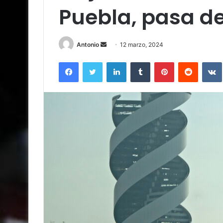
Puebla, pasa de
Send
Antonio
12 marzo, 2024
an
Facebook
Twitter
LinkedIn
Tumblr
Pinterest
Reddit
email