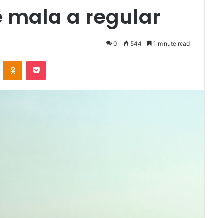
 mala a regular
0
544
1 minute read
VKontakte
Odnoklassniki
Pocket