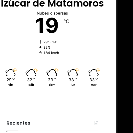
Izúcar de Matamoros
Nubes dispersas
19
℃
29º - 19º
82%
1.84 km/h
29
32
33
33
33
℃
℃
℃
℃
℃
vie
sáb
dom
lun
mar
Recientes