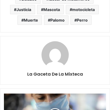
Justicia
Mascota
motocicleta
Muerte
Palomo
Perro
La Gaceta De La Mixteca