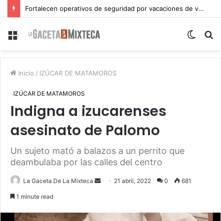
Fortalecen operativos de seguridad por vacaciones de verano en Atlixco
Menu
Switch
S
skin
fo
Inicio
/
IZÚCAR DE MATAMOROS
IZÚCAR DE MATAMOROS
Indigna a izucarenses
asesinato de Palomo
Un sujeto mató a balazos a un perrito que
deambulaba por las calles del centro
Send
La Gaceta De La Mixteca
21 abril, 2022
0
681
an
1 minute read
email