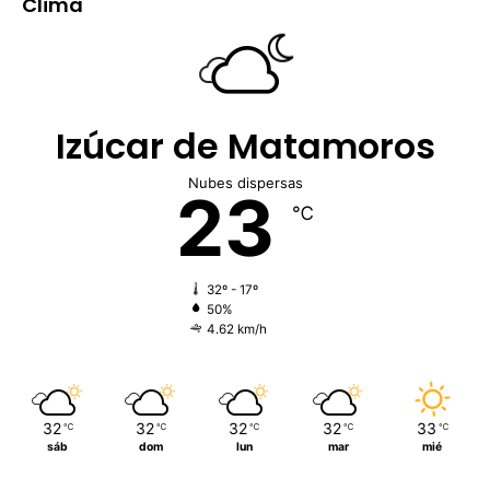
Clima
Izúcar de Matamoros
Nubes dispersas
23
℃
32º - 17º
50%
4.62 km/h
32
32
32
32
33
℃
℃
℃
℃
℃
sáb
dom
lun
mar
mié