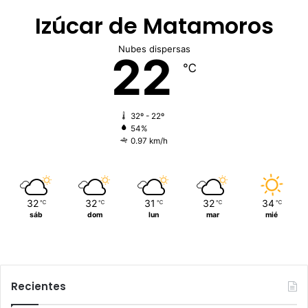
Izúcar de Matamoros
Nubes dispersas
22
℃
32º - 22º
54%
0.97 km/h
32
32
31
32
34
℃
℃
℃
℃
℃
sáb
dom
lun
mar
mié
Recientes