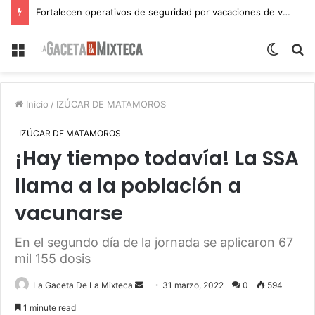
Fortalecen operativos de seguridad por vacaciones de verano en Atlixco
Menu
Switch
S
skin
fo
Inicio
/
IZÚCAR DE MATAMOROS
IZÚCAR DE MATAMOROS
¡Hay tiempo todavía! La SSA
llama a la población a
vacunarse
En el segundo día de la jornada se aplicaron 67
mil 155 dosis
Send
La Gaceta De La Mixteca
31 marzo, 2022
0
594
an
1 minute read