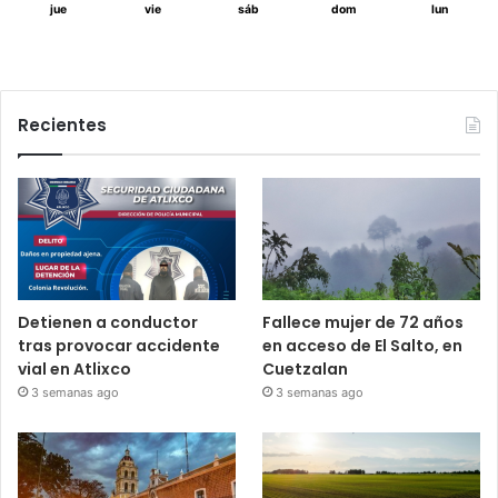
jue
vie
sáb
dom
lun
Recientes
Detienen a conductor
Fallece mujer de 72 años
tras provocar accidente
en acceso de El Salto, en
vial en Atlixco
Cuetzalan
3 semanas ago
3 semanas ago