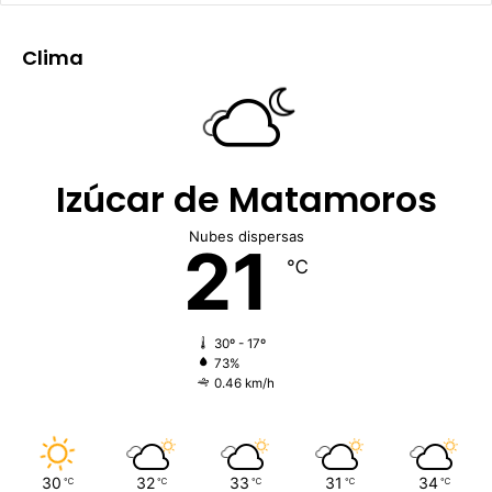
Clima
Izúcar de Matamoros
Nubes dispersas
21
℃
30º - 17º
73%
0.46 km/h
30
32
33
31
34
℃
℃
℃
℃
℃