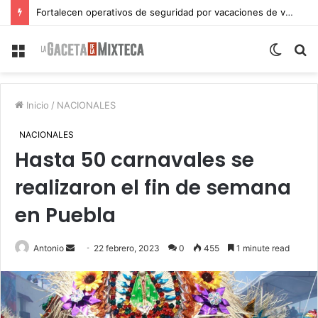
Fortalecen operativos de seguridad por vacaciones de verano en Atlixco
Menu
Switch
S
skin
fo
Inicio
/
NACIONALES
NACIONALES
Hasta 50 carnavales se
realizaron el fin de semana
en Puebla
Send
Antonio
22 febrero, 2023
0
455
1 minute read
an
email