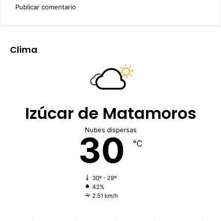
Clima
Izúcar de Matamoros
Nubes dispersas
30
℃
30º - 29º
42%
2.51 km/h