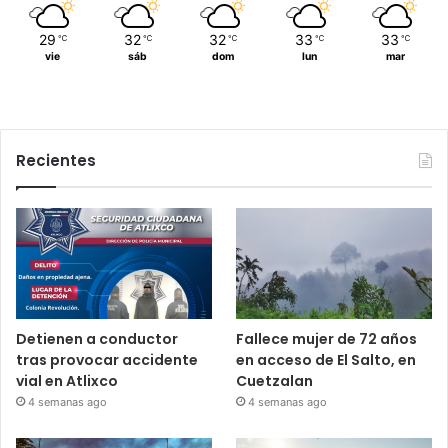
29
32
32
33
33
℃
℃
℃
℃
℃
vie
sáb
dom
lun
mar
Recientes
Detienen a conductor
Fallece mujer de 72 años
tras provocar accidente
en acceso de El Salto, en
vial en Atlixco
Cuetzalan
4 semanas ago
4 semanas ago