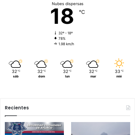
Nubes dispersas
18
℃
32º - 18º
78%
1.98 km/h
32
32
32
32
33
℃
℃
℃
℃
℃
sáb
dom
lun
mar
mié
Recientes