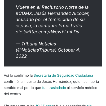
Muere en el Reclusorio Norte de la
#CDMX
, Jesús Hernández Alcocer,
acusado por el feminicidio de su
esposa, la cantante Yrma Lydia.
pic.twitter.com/rWgwYLmLDy
— Tribuna Noticias
(@NoticiasTribuna)
October 4,
2022
Así lo confirmó la
Secretaría de Seguridad Ciudadana
confirmó la muerte de Jesús Hernández, quien se habría
sentido mal por lo que
fue trasladado
al servicio médico
del centro.
Sin embargo, a las
10:45 hora
s fue diagnosticado
sin