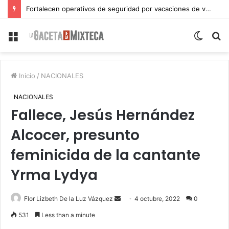
Fortalecen operativos de seguridad por vacaciones de verano en Atlixco
Menu
Switch
S
skin
fo
Inicio
/
NACIONALES
NACIONALES
Fallece, Jesús Hernández
Alcocer, presunto
feminicida de la cantante
Yrma Lydya
Send
Flor Lizbeth De la Luz Vázquez
4 octubre, 2022
0
an
531
Less than a minute
email