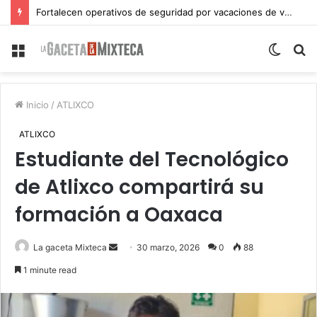
Fortalecen operativos de seguridad por vacaciones de verano en Atlixco
Menu
Switch
S
skin
fo
Inicio
/
ATLIXCO
ATLIXCO
Estudiante del Tecnológico
de Atlixco compartirá su
formación a Oaxaca
Send
La gaceta Mixteca
30 marzo, 2026
0
88
an
1 minute read
email