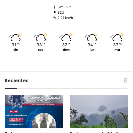
31º - 18º
82%
2.21 km/h
31
33
32
34
33
℃
℃
℃
℃
℃
vie
sáb
dom
lun
mar
Recientes