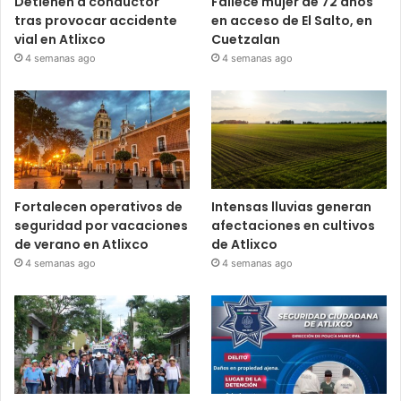
Detienen a conductor
Fallece mujer de 72 años
tras provocar accidente
en acceso de El Salto, en
vial en Atlixco
Cuetzalan
4 semanas ago
4 semanas ago
Fortalecen operativos de
Intensas lluvias generan
seguridad por vacaciones
afectaciones en cultivos
de verano en Atlixco
de Atlixco
4 semanas ago
4 semanas ago