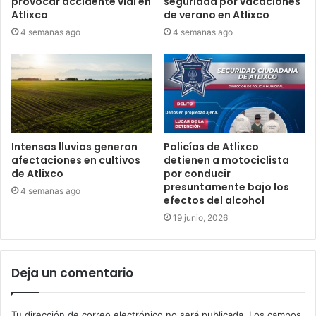
provocar accidente vial en
seguridad por vacaciones
Atlixco
de verano en Atlixco
4 semanas ago
4 semanas ago
Intensas lluvias generan
Policías de Atlixco
afectaciones en cultivos
detienen a motociclista
de Atlixco
por conducir
presuntamente bajo los
4 semanas ago
efectos del alcohol
19 junio, 2026
Deja un comentario
Tu dirección de correo electrónico no será publicada.
Los campos