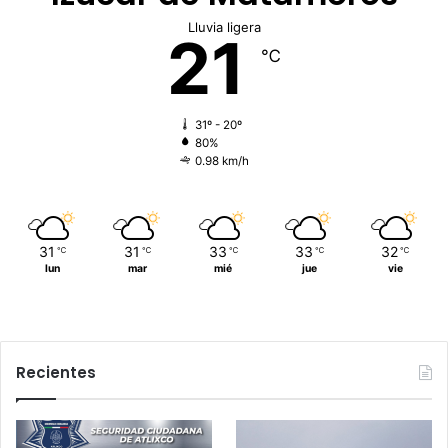
Lluvia ligera
21
℃
31º - 20º
80%
0.98 km/h
31
31
33
33
32
℃
℃
℃
℃
℃
lun
mar
mié
jue
vie
Recientes