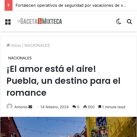
Fortalecen operativos de seguridad por vacaciones de verano en Atlixco
Menu
Switch
S
skin
fo
Inicio
/
NACIONALES
NACIONALES
¡El amor está el aire!
Puebla, un destino para el
romance
Send
Antonio
14 febrero, 2024
0
500
1 minute read
an
email