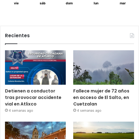
vie
sáb
dom
lun
mar
Recientes
Detienen a conductor
Fallece mujer de 72 años
tras provocar accidente
en acceso de El Salto, en
vial en Atlixco
Cuetzalan
4 semanas ago
4 semanas ago