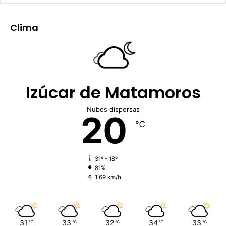
Clima
Izúcar de Matamoros
Nubes dispersas
20
℃
31º - 18º
81%
1.69 km/h
31
33
32
34
33
℃
℃
℃
℃
℃