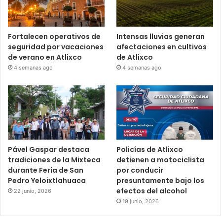
Fortalecen operativos de
Intensas lluvias generan
seguridad por vacaciones
afectaciones en cultivos
de verano en Atlixco
de Atlixco
4 semanas ago
4 semanas ago
Pável Gaspar destaca
Policías de Atlixco
tradiciones de la Mixteca
detienen a motociclista
durante Feria de San
por conducir
Pedro Yeloixtlahuaca
presuntamente bajo los
efectos del alcohol
22 junio, 2026
19 junio, 2026