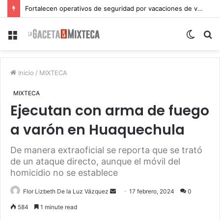
Fortalecen operativos de seguridad por vacaciones de verano en Atlixco
Menu
Switch
S
skin
fo
Inicio
/
MIXTECA
MIXTECA
Ejecutan con arma de fuego
a varón en Huaquechula
De manera extraoficial se reporta que se trató
de un ataque directo, aunque el móvil del
homicidio no se establece
Send
Flor Lizbeth De la Luz Vázquez
17 febrero, 2024
0
an
584
1 minute read
email