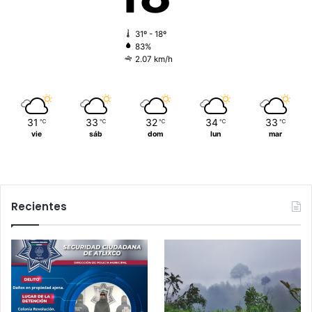
31º - 18º
83%
2.07 km/h
31
33
32
34
33
℃
℃
℃
℃
℃
vie
sáb
dom
lun
mar
Recientes