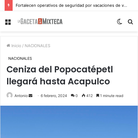
Fortalecen operativos de seguridad por vacaciones de verano en Atlixco
Menu
Switch
S
skin
fo
Inicio
/
NACIONALES
NACIONALES
Ceniza del Popocatépetl
llegará hasta Acapulco
Send
Antonio
6 febrero, 2024
0
412
1 minute read
an
email