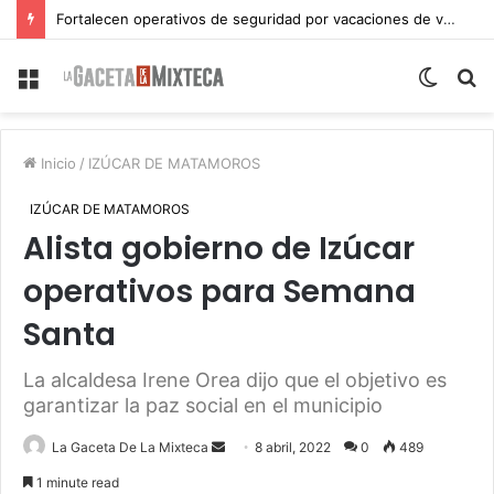
Fortalecen operativos de seguridad por vacaciones de verano en Atlixco
Menu
Switch
S
skin
fo
Inicio
/
IZÚCAR DE MATAMOROS
IZÚCAR DE MATAMOROS
Alista gobierno de Izúcar
operativos para Semana
Santa
La alcaldesa Irene Orea dijo que el objetivo es
garantizar la paz social en el municipio
Send
La Gaceta De La Mixteca
8 abril, 2022
0
489
an
1 minute read