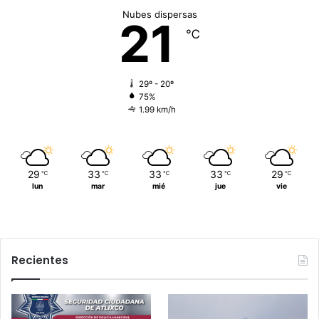
Nubes dispersas
21
℃
29º - 20º
75%
1.99 km/h
29
33
33
33
29
℃
℃
℃
℃
℃
lun
mar
mié
jue
vie
Recientes