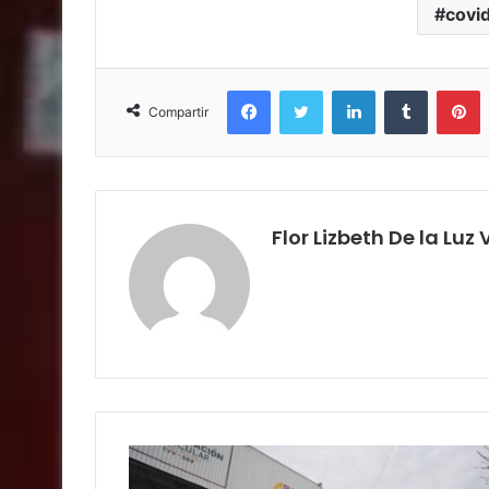
covi
Facebook
Twitter
LinkedIn
Tumblr
P
Compartir
Flor Lizbeth De la Luz