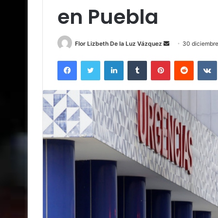
en Puebla
Send
Flor Lizbeth De la Luz Vázquez
30 diciembre
an
Facebook
Twitter
LinkedIn
Tumblr
Pinterest
Reddit
email