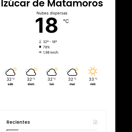
Izúcar de Matamoros
Nubes dispersas
18
℃
32º - 18º
78%
1.98 km/h
32
32
32
32
33
℃
℃
℃
℃
℃
sáb
dom
lun
mar
mié
Recientes