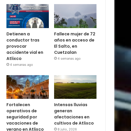
Detienen a
Fallece mujer de 72
conductor tras
años en acceso de
provocar
El Salto, en
accidente vial en
Cuetzalan
Atlixco
4 semanas ago
4 semanas ago
Fortalecen
Intensas lluvias
operativos de
generan
seguridad por
afectaciones en
vacaciones de
cultivos de Atlixco
verano en Atlixco
8 julio, 2026