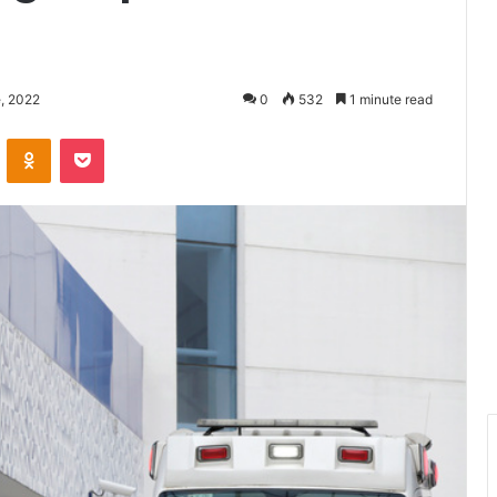
, 2022
0
532
1 minute read
VKontakte
Odnoklassniki
Pocket