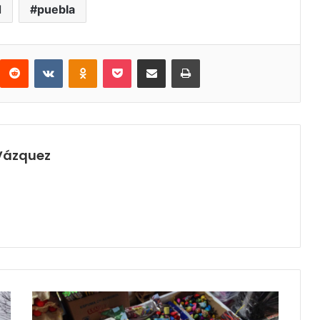
d
puebla
interest
Reddit
VKontakte
Odnoklassniki
Pocket
Share via Email
Print
 Vázquez