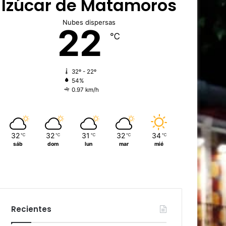
Izúcar de Matamoros
Nubes dispersas
22
℃
32º - 22º
54%
0.97 km/h
32
32
31
32
34
℃
℃
℃
℃
℃
sáb
dom
lun
mar
mié
Recientes