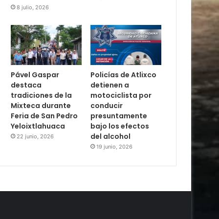
8 julio, 2026
Pável Gaspar
Policías de Atlixco
destaca
detienen a
tradiciones de la
motociclista por
Mixteca durante
conducir
Feria de San Pedro
presuntamente
Yeloixtlahuaca
bajo los efectos
del alcohol
22 junio, 2026
19 junio, 2026