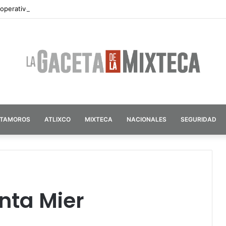
 operativos de seguridad por vacaciones de verano en Atlixco
ATAMOROS
ATLIXCO
MIXTECA
NACIONALES
SEGURIDAD
nta Mier